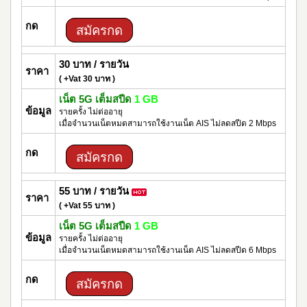
กด
สมัครกด
30 บาท / รายวัน
ราคา
( +Vat 30 บาท )
เน็ต 5G เต็มสปีด
1 GB
ข้อมูล
รายครั้ง ไม่ต่ออายุ
เมื่อจำนวนเน็ตหมดสามารถใช้งานเน็ต AIS ไม่ลดสปีด 2 Mbps
กด
สมัครกด
55 บาท / รายวัน
ราคา
( +Vat 55 บาท )
เน็ต 5G เต็มสปีด
1 GB
ข้อมูล
รายครั้ง ไม่ต่ออายุ
เมื่อจำนวนเน็ตหมดสามารถใช้งานเน็ต AIS ไม่ลดสปีด 6 Mbps
กด
สมัครกด