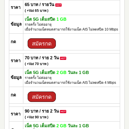
65 บาท / รายวัน
ราคา
( +Vat 65 บาท )
เน็ต 5G เต็มสปีด
1 GB
ข้อมูล
รายครั้ง ไม่ต่ออายุ
เมื่อจำนวนเน็ตหมดสามารถใช้งานเน็ต AIS ไม่ลดสปีด 10 Mbps
กด
สมัครกด
70 บาท / ราย 2 วัน
ราคา
( +Vat 70 บาท )
เน็ต 5G เต็มสปีด
2 GB
วันละ 1 GB
ข้อมูล
รายครั้ง ไม่ต่ออายุ
เมื่อจำนวนเน็ตหมดสามารถใช้งานเน็ต AIS ไม่ลดสปีด 4 Mbps
กด
สมัครกด
90 บาท / ราย 2 วัน
ราคา
( +Vat 90 บาท )
เน็ต 5G เต็มสปีด
2 GB
วันละ 1 GB