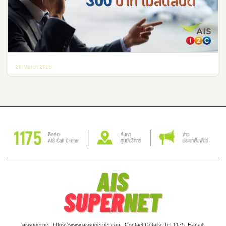
26 March 2026
aissupernet
,
https://www.aissupernet.com
, Contact Details: Tel:
1175
, E-mail: