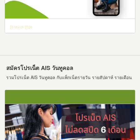
26 March 2026
สมัครโปรเน็ต AIS วันทูคอล
รวมโปรเน็ต AIS วันทูคอล กับแพ็กเน็ตรายวัน รายสัปดาห์ รายเดือน