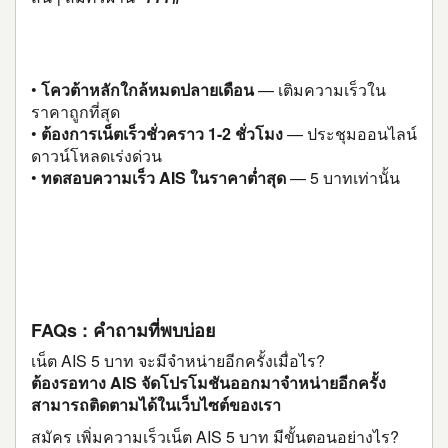
AIS 5-7 บาท เหมาะกับใคร?
•
โควต้าหลักใกล้หมดปลายเดือน
— เติมความเร็วใน
ราคาถูกที่สุด
•
ต้องการเน็ตเร็วชั่วคราว 1-2 ชั่วโมง
— ประชุมออนไลน์
ดาวน์โหลดเร่งด่วน
•
ทดสอบความเร็ว AIS ในราคาต่ำสุด
— 5 บาทเท่านั้น
แพ็กเกจเสริม AIS 5 6 7 บาท รายละเอียดและรหัส
สมัคร
FAQs : คำถามที่พบบ่อย
เน็ต AIS 5 บาท จะมีจำหน่ายอีกครั้งเมื่อไร?
ต้องรอทาง AIS จัดโปรโมชันออกมาจำหน่ายอีกครั้ง
สามารถติดตามได้ในเว็บไซต์ของเรา
สมัคร เพิ่มความเร็วเน็ต AIS 5 บาท มีขั้นตอนอย่างไร?