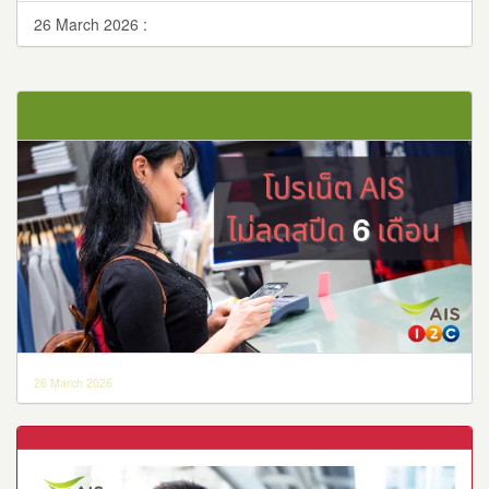
26 March 2026 :
26 March 2026