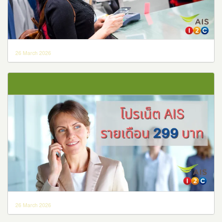
26 March 2026
26 March 2026