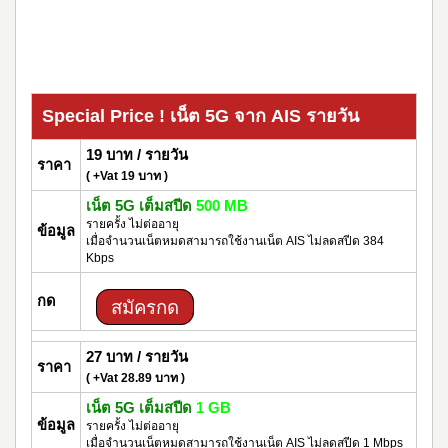
โปรเน็ต AIS รายวัน ทั้งหมด
Special Price ! เน็ต 5G จาก AIS รายวัน
19 บาท / รายวัน
ราคา
( +Vat 19 บาท )
เน็ต 5G เต็มสปีด
500 MB
รายครั้ง ไม่ต่ออายุ
ข้อมูล
เมื่อจำนวนเน็ตหมดสามารถใช้งานเน็ต AIS ไม่ลดสปีด 384
Kbps
กด
สมัครกด
27 บาท / รายวัน
ราคา
( +Vat 28.89 บาท )
เน็ต 5G เต็มสปีด
1 GB
ข้อมูล
รายครั้ง ไม่ต่ออายุ
เมื่อจำนวนเน็ตหมดสามารถใช้งานเน็ต AIS ไม่ลดสปีด 1 Mbps