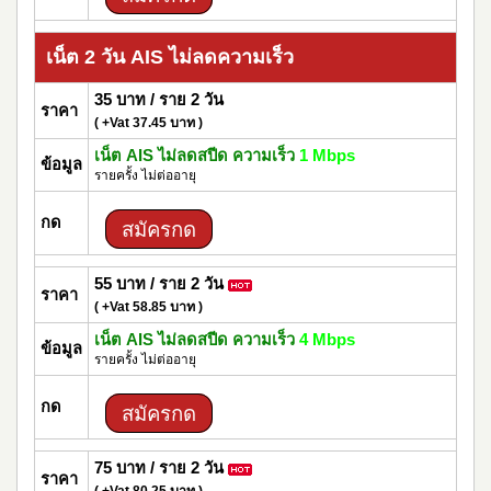
เน็ต 2 วัน AIS ไม่ลดความเร็ว
35 บาท / ราย 2 วัน
ราคา
( +Vat 37.45 บาท )
เน็ต AIS ไม่ลดสปีด ความเร็ว
1 Mbps
ข้อมูล
รายครั้ง ไม่ต่ออายุ
กด
สมัครกด
55 บาท / ราย 2 วัน
ราคา
( +Vat 58.85 บาท )
เน็ต AIS ไม่ลดสปีด ความเร็ว
4 Mbps
ข้อมูล
รายครั้ง ไม่ต่ออายุ
กด
สมัครกด
75 บาท / ราย 2 วัน
ราคา